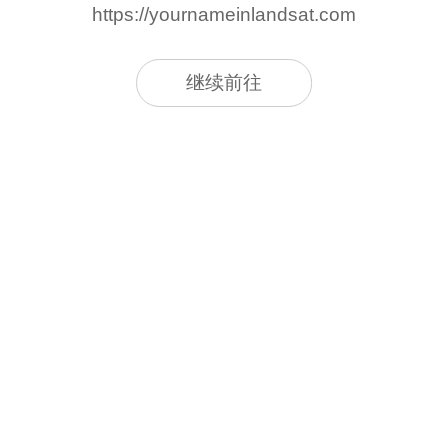
https://yournameinlandsat.com
继续前往