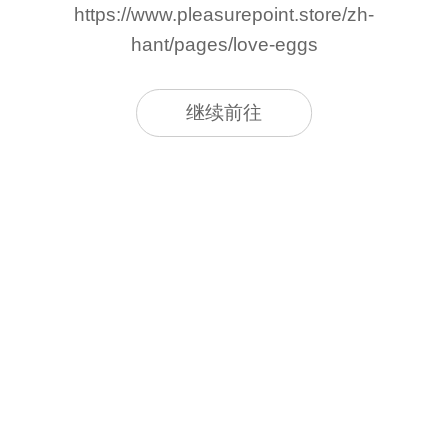
https://www.pleasurepoint.store/zh-
hant/pages/love-eggs
继续前往