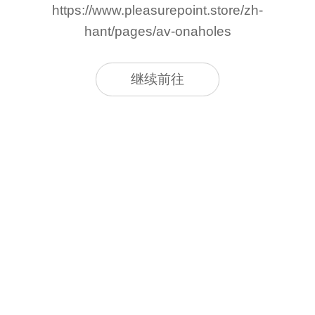
https://www.pleasurepoint.store/zh-
hant/pages/av-onaholes
继续前往