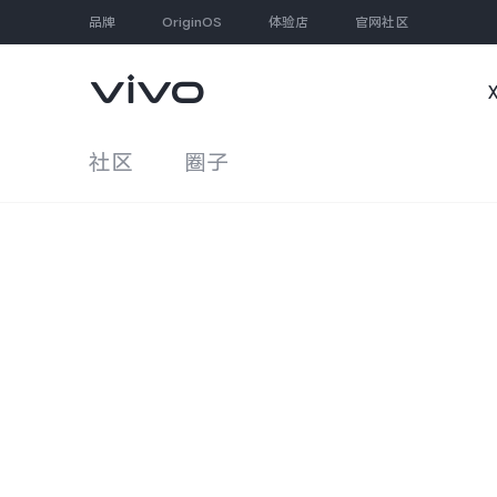
品牌
OriginOS
体验店
官网社区
社区
圈子
大家都在搜