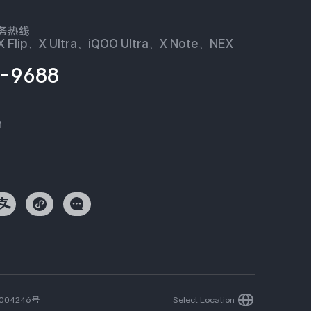
服务热线
 Flip、X Ultra、iQOO Ultra、X Note、NEX
-9688
n
004246号
Select Location