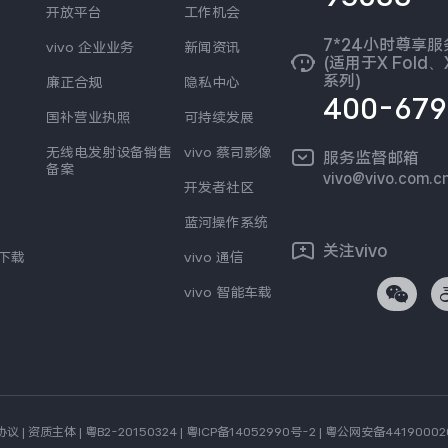
开放平台
工作机会
7*24小时尊享
vivo 企业业务
新闻资讯
(适用于X Fold、X
系列)
廉正合规
隐私中心
400-679
国补营业执照
可持续发展
无线电发射设备销售
vivo 蔡司影像
服务监督邮箱
备案
vivo@vivo.com.c
开发者社区
蓝河操作系统
关注vivo
s下载
vivo 通信
vivo 智能车载
协议
|
资质主体
|
粤B2-20150324
|
粤ICP备14052990号-2
|
粤公网安备44190002