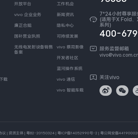
开放平台
工作机会
7*24小时尊享
vivo 企业业务
新闻资讯
(适用于X Fold、X
系列)
廉正合规
隐私中心
400-679
国补营业执照
可持续发展
无线电发射设备销售
vivo 蔡司影像
服务监督邮箱
备案
vivo@vivo.com.c
开发者社区
蓝河操作系统
关注vivo
s下载
vivo 通信
vivo 智能车载
协议
|
资质主体
|
粤B2-20150324
|
粤ICP备14052990号-2
|
粤公网安备44190002