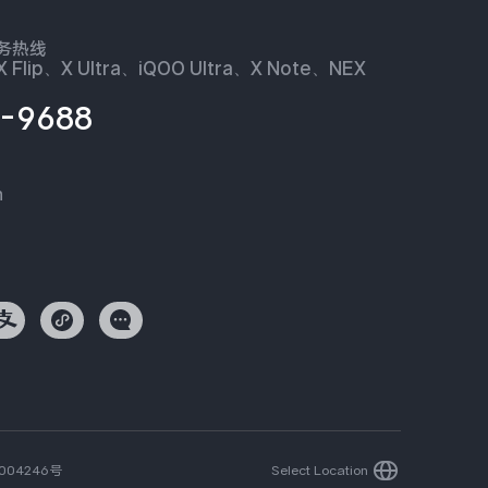
服务热线
 Flip、X Ultra、iQOO Ultra、X Note、NEX
-9688
n
004246号
Select Location