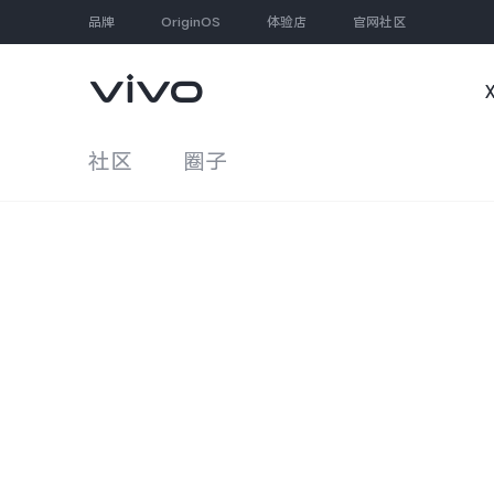
品牌
OriginOS
体验店
官网社区
社区
圈子
大家都在搜