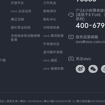
开放平台
工作机会
7*24小时尊享
vivo 企业业务
新闻资讯
(适用于X Fold、X
系列)
廉正合规
隐私中心
400-679
国补营业执照
可持续发展
无线电发射设备销售
vivo 蔡司影像
服务监督邮箱
备案
vivo@vivo.com.c
开发者社区
蓝河操作系统
关注vivo
s下载
vivo 通信
vivo 智能车载
协议
|
资质主体
|
粤B2-20150324
|
粤ICP备14052990号-2
|
粤公网安备44190002