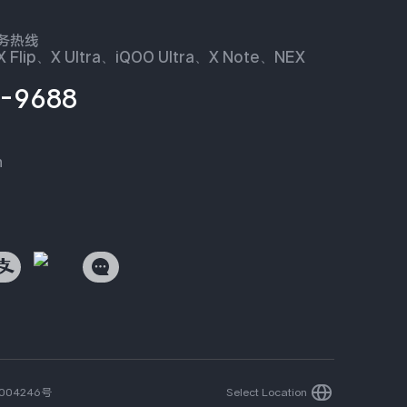
服务热线
 Flip、X Ultra、iQOO Ultra、X Note、NEX
-9688
n
004246号
Select Location