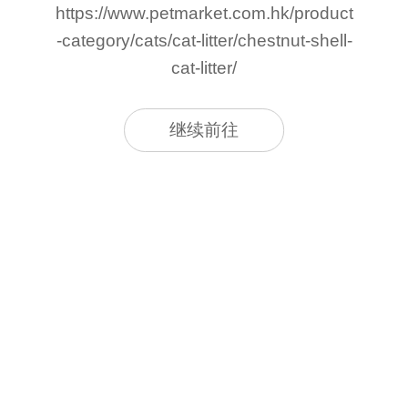
https://www.petmarket.com.hk/product
-category/cats/cat-litter/chestnut-shell-
cat-litter/
继续前往