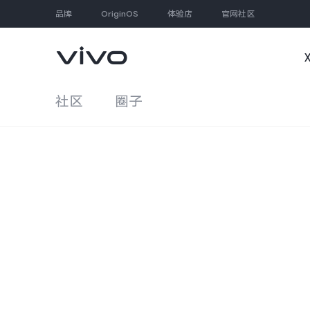
品牌
OriginOS
体验店
官网社区
社区
圈子
大家都在搜