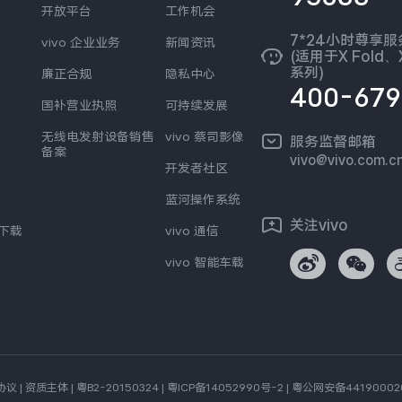
开放平台
工作机会
7*24小时尊享
vivo 企业业务
新闻资讯
(适用于X Fold、X
系列)
廉正合规
隐私中心
400-679
国补营业执照
可持续发展
无线电发射设备销售
vivo 蔡司影像
服务监督邮箱
备案
vivo@vivo.com.c
开发者社区
蓝河操作系统
关注vivo
s下载
vivo 通信
vivo 智能车载
协议
|
资质主体
|
粤B2-20150324
|
粤ICP备14052990号-2
|
粤公网安备44190002