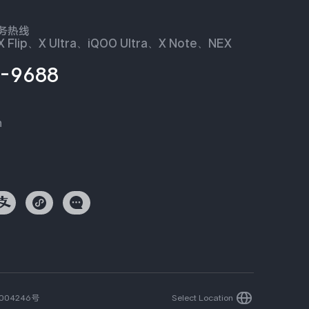
服务热线
 Flip、X Ultra、iQOO Ultra、X Note、NEX
-9688
n
004246号
Select Location