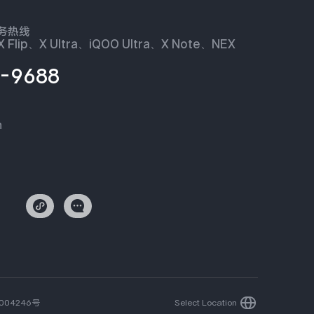
服务热线
 Flip、X Ultra、iQOO Ultra、X Note、NEX
-9688
n
004246号
Select Location