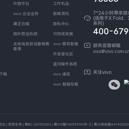
开放平台
工作机会
7*24小时尊享
vivo 企业业务
新闻资讯
(适用于X Fold、X
系列)
廉正合规
隐私中心
400-679
国补营业执照
可持续发展
无线电发射设备销售
vivo 蔡司影像
服务监督邮箱
备案
vivo@vivo.com.c
开发者社区
蓝河操作系统
关注vivo
s下载
vivo 通信
vivo 智能车载
协议
|
资质主体
|
粤B2-20150324
|
粤ICP备14052990号-2
|
粤公网安备44190002