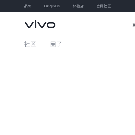
品牌
OriginOS
体验店
官网社区
社区
圈子
大家都在搜