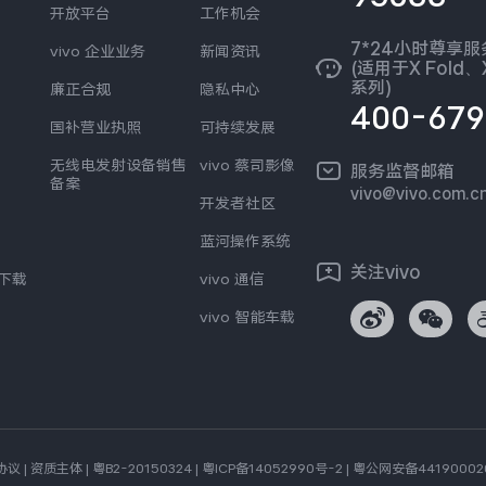
开放平台
工作机会
7*24小时尊享
vivo 企业业务
新闻资讯
(适用于X Fold、X
系列)
廉正合规
隐私中心
400-679
国补营业执照
可持续发展
无线电发射设备销售
vivo 蔡司影像
服务监督邮箱
备案
vivo@vivo.com.c
开发者社区
蓝河操作系统
关注vivo
s下载
vivo 通信
vivo 智能车载
协议
|
资质主体
|
粤B2-20150324
|
粤ICP备14052990号-2
|
粤公网安备44190002