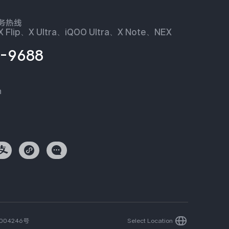
服务热线
 Flip、X Ultra、iQOO Ultra、X Note、NEX
-9688
n
004246号
Select Location