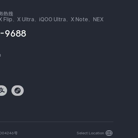
服务热线
 Flip、X Ultra、iQOO Ultra、X Note、NEX
-9688
n
004246号
Select Location