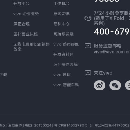
开放平台
工作机会
7*24小时尊享
vivo 企业业务
新闻资讯
(适用于X Fold、X
系列)
廉正合规
隐私中心
400-679
国补营业执照
可持续发展
无线电发射设备销售
vivo 蔡司影像
服务监督邮箱
备案
vivo@vivo.com.c
开发者社区
蓝河操作系统
关注vivo
s下载
vivo 通信
vivo 智能车载
协议
|
资质主体
|
粤B2-20150324
|
粤ICP备14052990号-2
|
粤公网安备44190002